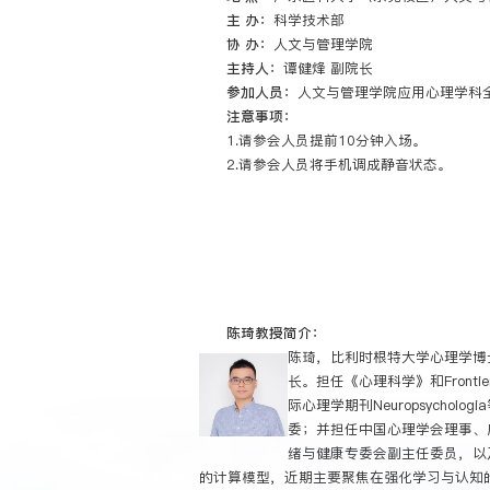
主 办：
科学技术部
协 办：
人文与管理学院
主持人：
谭健烽 副院长
参加人员：
人文与管理学院应用心理学科全
注意事项：
1.请参会人员提前10分钟入场。
2.请参会人员将手机调成静音状态。
陈琦
教授简介：
陈琦，比利时根特大学心理学博
长。担任《心理科学》和Frontiers i
际心理学期刊Neuropsych
委；并担任中国心理学会理事、
绪与健康专委会副主任委员，以
的计算模型，近期主要聚焦在强化学习与认知