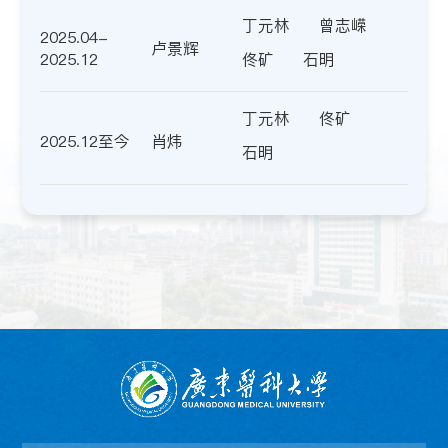
丁元林
曾志嵘
2025.04-
卢景辉
2025.12
佟矿
石明
丁元林
佟矿
2025.12至今
肖炜
石明