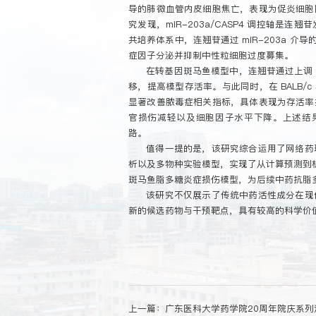
导的肺微血管内皮细胞焦亡，表现为促炎细胞
究发现，miR-203a/CASP4 调控轴
共培养体系中，连翘苷通过 miR-203a 介
症因子分泌并抑制中性粒细胞过度募集。
在转基因斑马鱼模型中，连翘苷通过上调 mi
移，提高模型存活率。与此同时，在 BALB/c 
显著改善脓毒症相关指标，具体表现为存活率
官损伤减轻以及细胞因子水平下降。上述结果表明
路。
值得一提的是，该研究综合运用了网络药
析以及多物种实验模型，实现了从计算预测到机制验
斑马鱼脂多糖炎症损伤模型，为后续中药抗脂
该研究不仅展示了传统中药活性成分在现
新的候选药物与干预靶点，具有较高的科学价
上一篇：
广东医科大学药学院20周年院庆系列