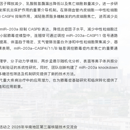
因子释放减少、乳酸脱氢酶漏出降低以及焦亡细胞数量减少。进一步研
是连翘苷发挥抗炎保护作用的重要介导机制。在肺微血管内皮细胞—中性粒细胞
导的 CASP4 抑制作用，减轻胞质脂多糖触发的内皮细胞焦亡，进而减少炎
R-203a 抑制 CASPB 表达，降低炎症因子水平，减少中性粒细胞迁
小鼠脓毒症模型中，连翘苷可通过调控 miR-203a-CASP11 信号通路
提高、体温趋于稳定、支气管肺泡蛋白外渗和中性粒细胞聚集减少、器
，miR-203a-CASP4/11/B 轴是调控脓毒症内皮焦亡的重要通
理学、分子动力学模拟、两步孟德尔随机化分析、表面等离子体共振分
证的系统性研究。同时，团队创新构建了 miR-203a knockdown
多糖活性筛选及机制研究提供了新的技术方法。
代重大疾病治疗中的应用潜力，也为脓毒症基础研究和临床转化提供了
值和应用前景。
活动之 2026年华南地区第三届核磁技术交流会