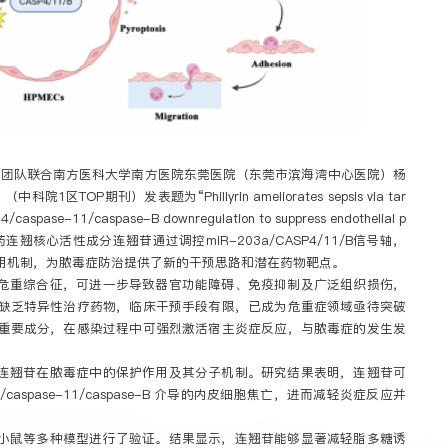
君团队联合南方医科大学南方医院东莞医院（东莞市滨海湾中心医院）杨
1区TOP期刊）发表题为“Phillyrin ameliorates sepsis via tar
/caspase-11/caspase-B downregulation to suppress endothelial p
药连翘核心活性成分连翘苷通过调控miR-203a/CASP4/11/B信号轴，
用机制，为脓毒症防治提供了新的干预思路和潜在药物靶点。
危重综合征，可进一步导致器官功能障碍、免疫抑制及广泛组织损伤，
缺乏特异性治疗药物，临床干预手段有限，已成为危重症领域亟待突破
重要成分，在感染过程中可强烈激活宿主炎症反应，与脓毒症的发生发
连翘苷在脓毒症中的保护作用及其分子机制。研究结果表明，连翘苷可
e-4/caspase-11/caspase-B 介导的内皮细胞焦亡，进而减轻炎症反应并
小鼠等多种模型进行了验证。结果显示，连翘苷能够显著减轻脂多糖诱