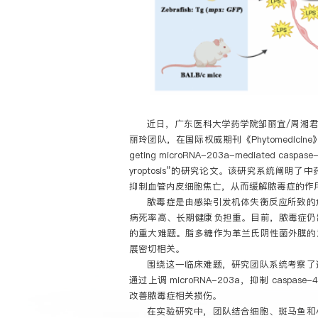
近日，广东医科大学药学院邹丽宜/周湘
丽玲团队，在国际权威期刊《Phytomedicine》（中科院
geting microRNA-203a-mediated caspase-4
yroptosis”的研究论文。该研究系统阐明了中
抑制血管内皮细胞焦亡，从而缓解脓毒症的作
脓毒症是由感染引发机体失衡反应所致的
病死率高、长期健康负担重。目前，脓毒症仍
的重大难题。脂多糖作为革兰氏阴性菌外膜的
展密切相关。
围绕这一临床难题，研究团队系统考察了
通过上调 microRNA-203a，抑制 caspas
改善脓毒症相关损伤。
在实验研究中，团队结合细胞、斑马鱼和