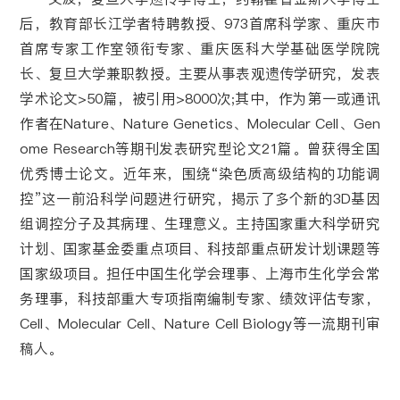
后，教育部长江学者特聘教授、973首席科学家、重庆市
首席专家工作室领衔专家、重庆医科大学基础医学院院
长、复旦大学兼职教授。主要从事表观遗传学研究，发表
学术论文>50篇，被引用>8000次;其中，作为第一或通讯
作者在
Nature
、
Nature Genetics
、
Molecular Cell
、
Gen
ome Research
等期刊发表研究型论文21篇。曾获得全国
优秀博士论文。近年来，围绕“染色质高级结构的功能调
控”这一前沿科学问题进行研究，揭示了多个新的3D基因
组调控分子及其病理、生理意义。主持国家重大科学研究
计划、国家基金委重点项目、科技部重点研发计划课题等
国家级项目。担任中国生化学会理事、上海市生化学会常
务理事，科技部重大专项指南编制专家、绩效评估专家，
Ce
ll
、
M
olecular Cell
、
Na
ture Cell Biology
等一流期刊审
稿人。