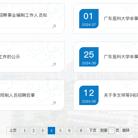
01
开招聘事业编制工作人员拟
广东医科大学非
2024.07
25
工作的公示
广东医科大学非
2024.06
12
合同制人员招聘启事
关于李文祥等9名
2024.06
...
上页
1
2
3
4
5
6
8
下页
到第
页
跳转